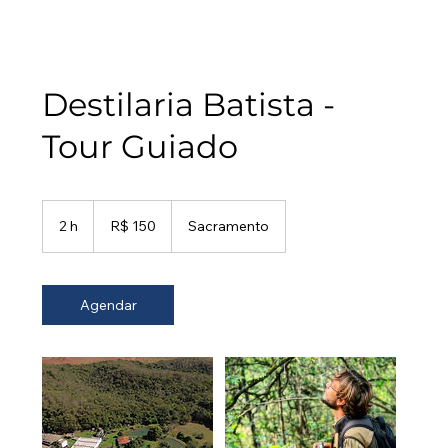
Destilaria Batista -
Tour Guiado
150
Reais
2 h
2
R$ 150
Sacramento
brasileiros
h
Agendar