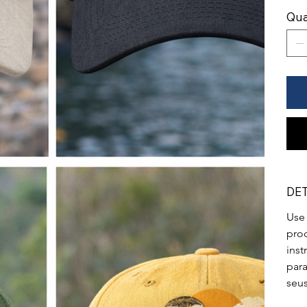
Qua
DE
Use 
prod
inst
para
seus