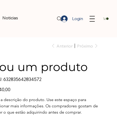
Noticias
Login
Menu
Anterior
Próximo
ou um produto
SKU
:
632835642834572
632835642834572
40,00
a descrição do produto. Use este espaço para 
cionar mais informações. Os compradores gostam de 
r o que estão adquirindo antes de comprar.