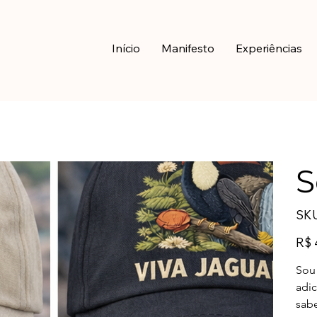
Início
Manifesto
Experiências
S
SKU
Preço
R$ 
Sou 
adi
sabe